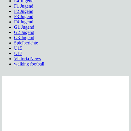
E4 Jugend
F1 Jugend
F2 Jugend
F3 Jugend
F4 Jugend
G1 Jugend
G2 Jugend
G3 Jugend
Spielberichte
U15
U17
Viktoria News
walking football