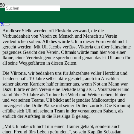
In der vergangenen Woche verabschiedete unsere Zweite, ehemals
Dritte, Herren ihren langjährigen Trainer. Mit Beginn dieses Jahres
gibt Uli Jacobs sein Traineramt bei der Viktoria auf.
An dieser Stelle werden oft Floskeln verwand, die die
Verbundenheit von Verein zu Mensch und Mensch zu Verein
verdeutlichen sollen. All dies würde Uli in dieser Form wohl nicht
gerecht werden. Mit Uli Jacobs verlässt Viktoria ein über Jahrzehnte
prägendes Gesicht den Verein. Oftmals würde man hier von einer
Ikone, einer Vereinslegende sprechen und genau das ist Uli auch für
all seine Weggefährten in diesen Zeiten.
Die Viktoria, wir bedanken uns für Jahrzehnte voller Herzblut und
Leidenschaft. 19 Jahre selbst aktiv gespielt, auch im Anschluss
seiner aktiven Karriere half er immer aus, wenn Not am Mann war.
Dazu führte er den Verein eine Dekade lang als 1. Vorsitzender und
stand über 20 Jahre als Trainer bei Wind und Wetter neben, hinter
und vor seinen Teams. Uli blickt auf legendäre Mallorcatrips und
unvergessliche Dritte Plätze mit seiner Dritten zurück. Die Krönung
erfüllte sich Uli mit seinem Team in der vergangenen Saison, als
endlich der Aufstieg in die Kreisliga B gelang.
„Mit Uli habe ich nicht nur einen Trainer gehabt, sondern auch
einen Freund fürs Leben gefunden.“, so sein Kapitän Sebastian