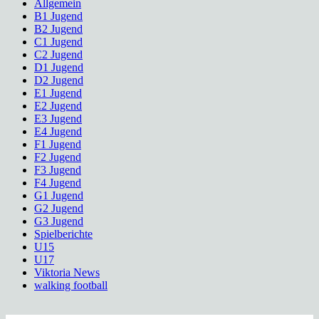
Allgemein
B1 Jugend
B2 Jugend
C1 Jugend
C2 Jugend
D1 Jugend
D2 Jugend
E1 Jugend
E2 Jugend
E3 Jugend
E4 Jugend
F1 Jugend
F2 Jugend
F3 Jugend
F4 Jugend
G1 Jugend
G2 Jugend
G3 Jugend
Spielberichte
U15
U17
Viktoria News
walking football