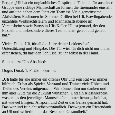
Ferger. „Uli hat ein unglaubliches Gespür und Talent dafür aus einer
Gruppe eine richtige Mannschaft zu formen die füreinander einsteht
und auf und neben dem Platz ein Team ist. Viele gemeinsame
Aktivitäten: Radtouren im Sommer, Grillen bei Uli, Bowlingabende,
unzählige Weihnachtsfeiern und Mannschaftsabende im
Vereinsheim sowie Partys in Ulis Keller. Uli ist jemand, der den
Fußball und insbesondere dieses Team immer gelebt und geliebt
hat.“
Vielen Dank, Uli, für all die Jahre deiner Leidenschaft,
Unterstützung und Hingabe. Die Tür wird für dich nicht nur immer
offenstehen, du hast den Schlüssel zu ihr selbst in der Hand.
Stimmen zu Ulis Abschied:
Dogus Dural, 1. Fußballobmann:
„Uli hatte für alle immer ein offenes Ohr und sein Rat war immer
hilfreich. Er hat als Spieler, Vorstand und Trainer viele Höhen und
Tiefen des Vereins mitgemacht. Wir können ihm nur danken und
ihm alles Gute für die Zukunft wünschen. Und ein Riesenrespekt,
was er aus den jeweiligen Mannschaften immer herausgeholt hat,
mit wieviel Ehrgeiz, Ansporn und Zeit er das Ganze gemacht hat.
Das war und ist nicht selbstverständlich. Deswegen ein Riesendank
an Uli und weiterhin nur das Beste und Gesundheit.“