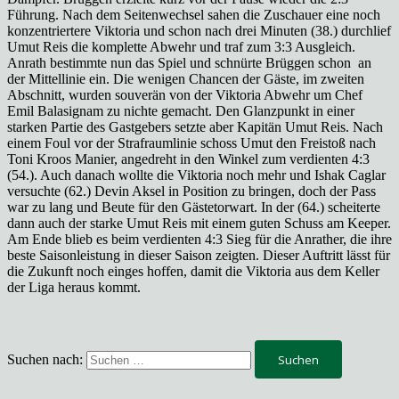
Führung. Nach dem Seitenwechsel sahen die Zuschauer eine noch
konzentriertere Viktoria und schon nach drei Minuten (38.) durchlief
Umut Reis die komplette Abwehr und traf zum 3:3 Ausgleich.
Anrath bestimmte nun das Spiel und schnürte Brüggen schon an
der Mittellinie ein. Die wenigen Chancen der Gäste, im zweiten
Abschnitt, wurden souverän von der Viktoria Abwehr um Chef
Emil Balasignam zu nichte gemacht. Den Glanzpunkt in einer
starken Partie des Gastgebers setzte aber Kapitän Umut Reis. Nach
einem Foul vor der Strafraumlinie schoss Umut den Freistoß nach
Toni Kroos Manier, angedreht in den Winkel zum verdienten 4:3
(54.). Auch danach wollte die Viktoria noch mehr und Ishak Caglar
versuchte (62.) Devin Aksel in Position zu bringen, doch der Pass
war zu lang und Beute für den Gästetorwart. In der (64.) scheiterte
dann auch der starke Umut Reis mit einem guten Schuss am Keeper.
Am Ende blieb es beim verdienten 4:3 Sieg für die Anrather, die ihre
beste Saisonleistung in dieser Saison zeigten. Dieser Auftritt lässt für
die Zukunft noch einges hoffen, damit die Viktoria aus dem Keller
der Liga heraus kommt.
Suchen nach: