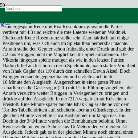
Endlich der erste Sieg für die C2 von Viktoria Anrath in der
Kreisklasse Staffel 3. Dafür musste ausgerechnet der Tabellendritte,
die JSG Brüggen herhalten. Das Team vom überglücklichen
Trainergespann Rene und Eva Rosenkranz gewann die Partie
verdient mit 4:3 und reichte die rote Laterne weiter an Waldniel.
Chefcoach Rene Rosenkranz stellte sein Team taktisch auf einige
Positionen um, was sich auch im Spielaufbau bemerkbar machte.
Anrath stellte den Gegner schon frühzeitig unter Druck und gab der
C2 aus Brüggen nicht die Möglichkeit ihr Spiel aufzubauen. Die
Viktoria hingegen spielte mutiger, als wie in den letzten Partien.
Dadurch fiel auch schon in der 6.Spielminute, nach starker Vorarbeit
von Ishak Caglar, das 1:0 durch den schnellen Devin Aksel. Doch
Brüggen versuchte gegenzuhalten und erzielte auch in der
16.Minute den Ausgleich. Ausgerechnet in einer guten Phase
schafften es die Gäste sogar (20.) mit 1:2 in Führung zu gehen, aber
Anrath versuchte weiter Brüggen in Verlegenheit zu bringen und
drückte auf den Ausgleich. In der (21.) vergab Umut Reis einen
Freistoß. Eine Minute später tauchte Ishak Caglar alleine vor dem
Tor des Tabellendritten auf, scheiterte aber am Gästekeeper. In der
gleichen Minute verfehlte Luca Boshammer nur knapp das Tor.
Doch in der 34.Minute wurden die Bemühungen belohnt. Umut
Reis erzielte mit einem Schuss aus 16 Metern den verdienten 2:2
Ausgleich. Jedoch gab es in der gleichen Minute noch einmal einen
Dämpfer. Brüggen erzielte kurz vor der Pause wieder die 2:3